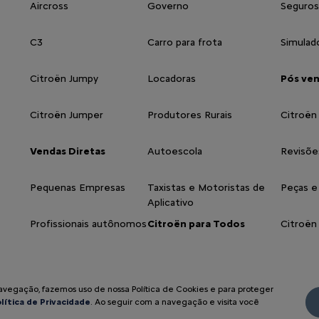
Aircross
Governo
Seguros
C3
Carro para frota
Simulad
Citroën Jumpy
Locadoras
Pós ve
Citroën Jumper
Produtores Rurais
Citroën
Vendas Diretas
Autoescola
Revisõe
Pequenas Empresas
Taxistas e Motoristas de
Peças e
Aplicativo
Profissionais autônomos
Citroën para Todos
Citroën
navegação, fazemos uso de nossa Política de Cookies e para proteger
lítica de Privacidade
. Ao seguir com a navegação e visita você
Acompanhe noss