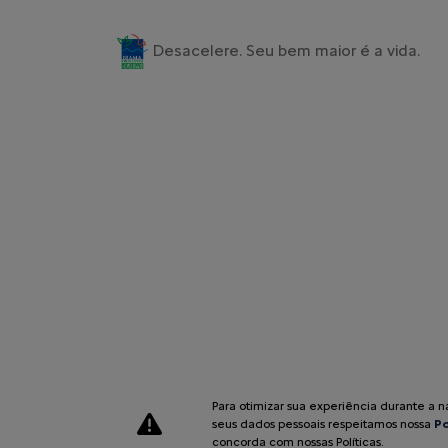
Desacelere. Seu bem maior é a vida.
Para otimizar sua experiência durante a 
seus dados pessoais respeitamos nossa
Po
Desenvolvido pela DEALERSPACE ® Direitos Reservados.
concorda com nossas Políticas.