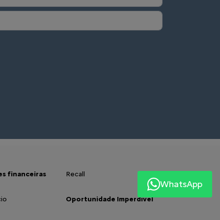
s financeiras
Recall
WhatsApp
io
Oportunidade Imperdível