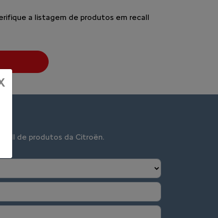
erifique a listagem de produtos em recall
X
call de produtos da Citroën.