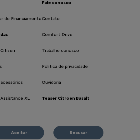
Fale conosco
or de Financiamento
Contato
ndas
Comfort Drive
 Citizen
Trabalhe conosco
s
Política de privacidade
 acessórios
Ouvidoria
 Assistance XL
Teaser Citroen Basalt
Aceitar
Recusar
a concessionária nas Redes Sociais: