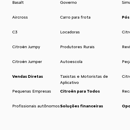
Basalt
Governo
Sim
Aircross
Carro para frota
Pós
C3
Locadoras
Citr
Citroën Jumpy
Produtores Rurais
Rev
Citroën Jumper
Autoescola
Peç
Vendas Diretas
Taxistas e Motoristas de
Cit
Aplicativo
Pequenas Empresas
Citroën para Todos
Reca
Profissionais autônomos
Soluções financeiras
Opo