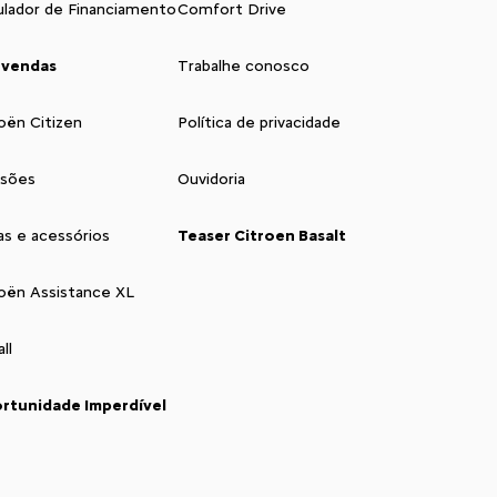
ulador de Financiamento
Comfort Drive
 vendas
Trabalhe conosco
oën Citizen
Política de privacidade
isões
Ouvidoria
as e acessórios
Teaser Citroen Basalt
roën Assistance XL
ll
rtunidade Imperdível