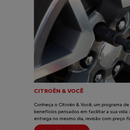
1 MILHÃO DE HISTÓRI
RODAS
Em maio de 2025, a Citroën celebra um marco
carros produzidos no Brasil! Desde 2001, no
(RJ) é o coração da nossa operação, onde i
ganham vida.
Em todos esses anos, foram vários modelos
pensados para atender às necessidades da fa