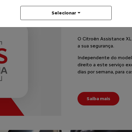
Selecionar
LINHA CITROËN
AIRCROSS