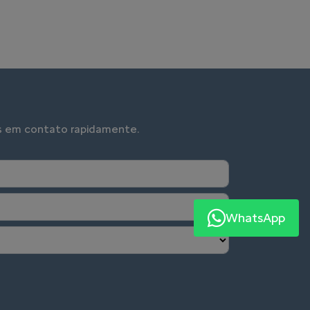
T, FEEL GOOD
e quando o assunto é conforto automotivo.
elo conceito "Be different, feel good",
randes pilares de inovação do programa
WhatsApp
®: filtrar o ambiente externo, facilitar a
conectividade ao veículo e aliviar o seu
tranquilidade dentro de um Citroën, agende
ve.