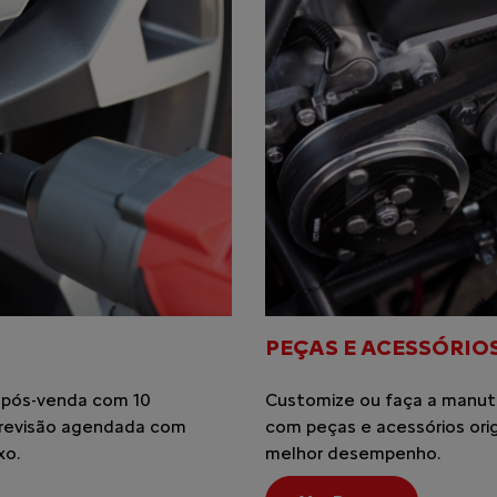
AS SOBRE
 histórico: 1 milhão de
ssa fábrica em Porto Real
novação e conforto
 fabricados. Todos
mília brasileira.