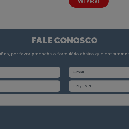
atina, gerando mais de
turo com programas de
dessa história.
BE DIFFEREN
A Citroën é um destaqu
Cada veículo é pensado p
composto pelos quatro g
Citroën Advanced Comfort
vida a bordo, aumentar a 
estress do dia-a-dia.
Venha sentir o prazer a 
agora o seu Comfort Dri