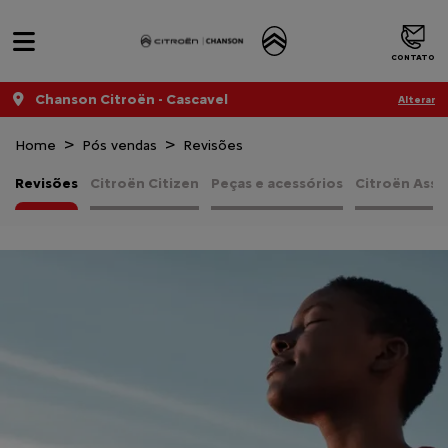
CONTATO
Chanson Citroën - Cascavel
Alterar
Home
Pós vendas
Revisões
Revisões
Citroën Citizen
Peças e acessórios
Citroën Assi