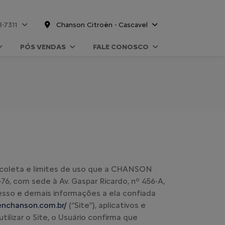
8-7311
Chanson Citroën - Cascavel
PÓS VENDAS
FALE CONOSCO
 de coleta e limites de uso que a CHANSON
76, com sede à Av. Gaspar Ricardo, nº 456-A,
cesso e demais informações a ela confiada
oenchanson.com.br/
(“Site”), aplicativos e
tilizar o Site, o Usuário confirma que