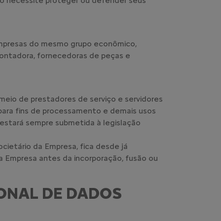
aso necessite proteger ou defender seus
 empresas do mesmo grupo econômico,
/montadora, fornecedoras de peças e
eio de prestadores de serviço e servidores
 para fins de processamento e demais usos
a estará sempre submetida à legislação
cietário da Empresa, fica desde já
a Empresa antes da incorporação, fusão ou
ONAL DE DADOS