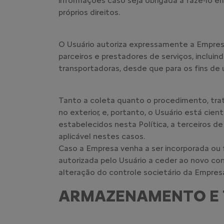
informações caso seja obrigada a fazê-lo e
próprios direitos.
O Usuário autoriza expressamente a Empre
parceiros e prestadores de serviços, inclui
transportadoras, desde que para os fins de u
Tanto a coleta quanto o procedimento, tra
no exterior, e, portanto, o Usuário está c
estabelecidos nesta Política, a terceiros d
aplicável nestes casos.
Caso a Empresa venha a ser incorporada ou 
autorizada pelo Usuário a ceder ao novo c
alteração do controle societário da Empres
ARMAZENAMENTO E 