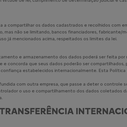
m virtude de lei, cumprimento de determinação judicial e c
sa a compartilhar os dados cadastrados e recolhidos com
ndo, mas não se limitando, bancos financiadores, fabricante
so já mencionados acima, respeitados os limites da lei.
tamento e armazenamento dos dados poderá ser feita por m
iente e concorda que seus dados poderão ser compartilhados,
e confiança estabelecidos internacionalmente. Esta Polític
fundida com outra empresa, que passe a deter o controle so
ontrolador o uso e compartilhamento dos dados coletados d
a.
TRANSFERÊNCIA INTERNACI