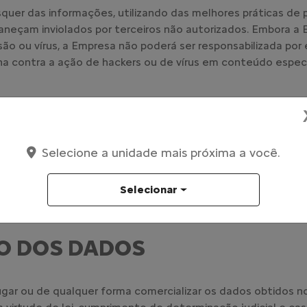
quer das informações, utilizando das melhores práticas de 
neçam inviolados por terceiros não autorizados. Embora a
ão ou vírus, a Empresa não poderá ser responsabilizada por
na contra a ação de hackers ou de vírus em conteúdo especí
antes da empresa e prestadores de serviço da Empresa dir
terão acesso às informações e dados protegidos sob a presen
adequada para o cumprimento de suas funções.
Selecione a unidade mais próxima a você.
aplicável será o Usuário o único e integral responsável pe
Selecionar
dessas informações, compartilhamento da conta ou cadastro
 integral do titular da conta ou cadastro.
O DOS DADOS
ar ou de qualquer forma comercializar os dados obtidos no