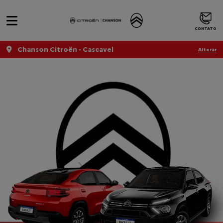
CONTATO
Chanson Citroën - Cascavel
Alterar