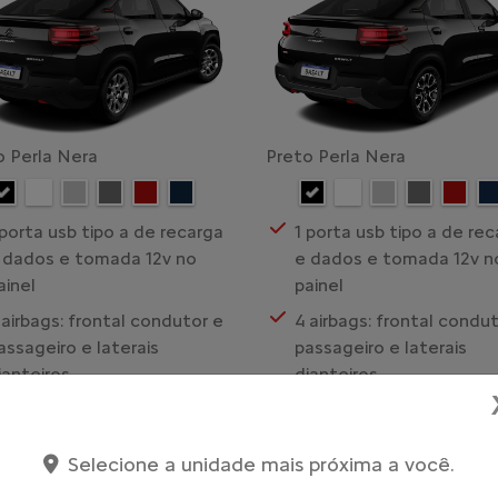
o Perla Nera
Preto Perla Nera
 porta usb tipo a de recarga
1 porta usb tipo a de re
 dados e tomada 12v no
e dados e tomada 12v n
ainel
painel
 airbags: frontal condutor e
4 airbags: frontal condu
assageiro e laterais
passageiro e laterais
ianteiros
dianteiros
 alto-falantes
6 alto-falantes
bs + esc + asr + ebd
Abs + esc + asr + ebd
Selecione a unidade mais próxima a você.
larme periférico
Alarme periférico