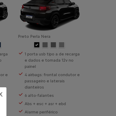
Preto Perla Nera
carga
1 porta usb tipo a de recarga
o
e dados e tomada 12v no
painel
tor e
4 airbags: frontal condutor e
passageiro e laterais
dianteiros
X
6 alto-falantes
Abs + esc + asr + ebd
Alarme periférico