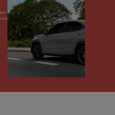
elegância. Aprecie o design SUV Coupé, que
 de um SUV às linhas fluidas e dinâmicas de
m modelo incomparável.
robusta