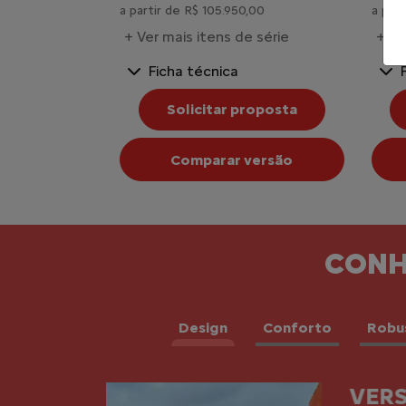
a partir de R$ 105.950,00
a part
+ Ver mais itens de série
+ Ve
Ficha técnica
Solicitar proposta
Comparar versão
CONH
Design
Conforto
Robu