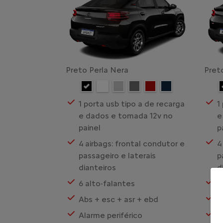
Preto Perla Nera
Pret
1 porta usb tipo a de recarga
1
e dados e tomada 12v no
e
painel
p
4 airbags: frontal condutor e
4
passageiro e laterais
p
dianteiros
d
6 alto-falantes
6
Abs + esc + asr + ebd
A
Alarme periférico
A