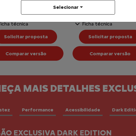
ir de R$ 117.990,00
a partir de R$ 128.890,00
Selecionar
r mais itens de série
+ Ver mais itens de série
Ficha técnica
Ficha técnica
Solicitar proposta
Solicitar proposta
Comparar versão
Comparar versão
EÇA MAIS DETALHES EXCLU
stez
Performance
Acessibilidade
Dark Edit
SUV COUPÉ