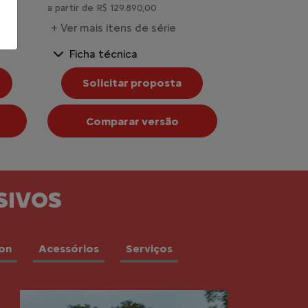
a partir de R$ 129.890,00
+ Ver mais itens de série
Ficha técnica
Solicitar proposta
Comparar versão
SIVOS
ion
Acessórios
Serviços