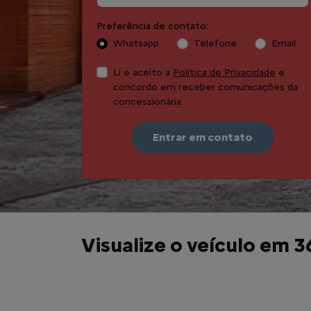
Preferência de contato:
Whatsapp
Telefone
Email
Li e aceito a
Política de Privacidade
e
concordo em receber comunicações da
concessionária.
Entrar em contato
Visualize o veículo em 3