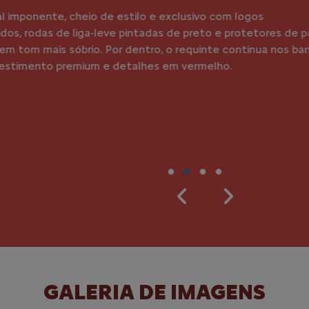
O melhor da potência e da 
une a imponência e robustez
um Coupé, resultando em u
Próximo
Frente 
Previous
Next
GALERIA DE IMAGENS