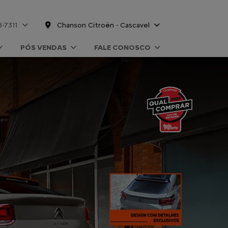
8-7311
Chanson Citroën - Cascavel
PÓS VENDAS
FALE CONOSCO