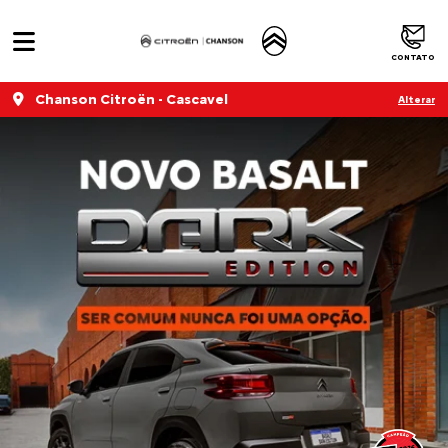
CONTATO
Chanson Citroën - Cascavel
Alterar