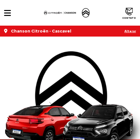
CONTATO
Chanson Citroën - Cascavel
Alterar