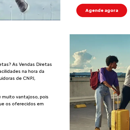
Agende agora
etas? As Vendas Diretas
cilidades na hora da
suidoras de CNPJ,
 muito vantajoso, pois
ue os oferecidos em