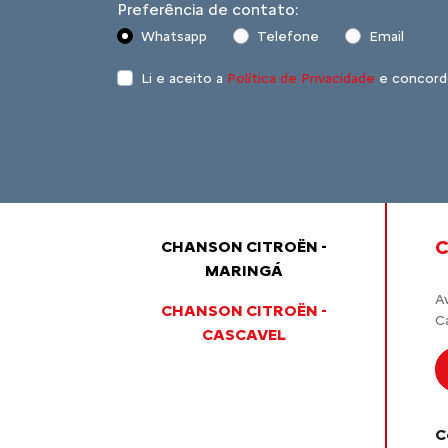
Preferência de contato:
Whatsapp
Telefone
Email
Li e aceito a
Política de Privacidade
e concord
C
CHANSON CITROËN -
MARINGÁ
A
CHANSON CITROËN -
C
CASCAVEL
C