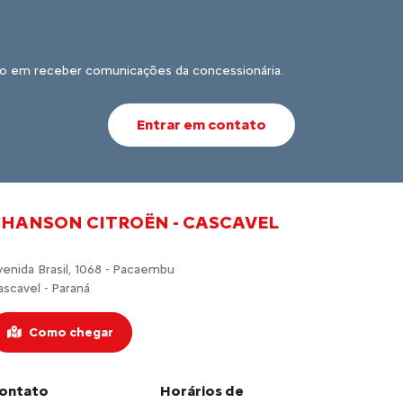
o em receber comunicações da concessionária.
Entrar em contato
HANSON CITROËN - CASCAVEL
venida Brasil, 1068 - Pacaembu
ascavel - Paraná
Como chegar
ontato
Horários de