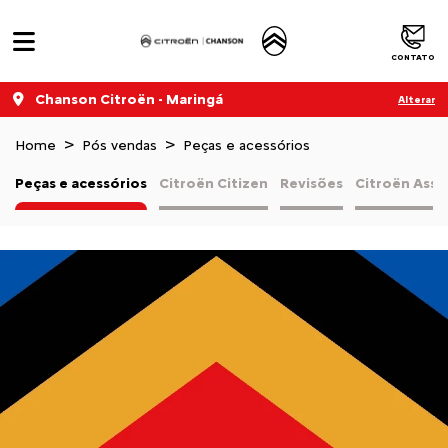
CONTATO
Chanson Citroën - Maringá
Alterar
Home
Pós vendas
Peças e acessórios
Peças e acessórios
Citroën Citizen
Revisões
Citroën Assi