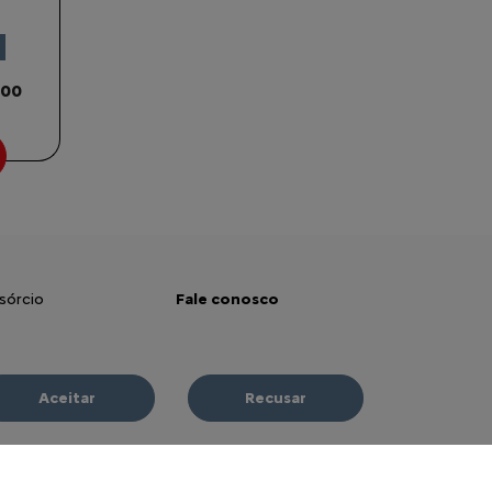
,00
sórcio
Fale conosco
uros
Contato
Aceitar
Recusar
ulador de Financiamento
Comfort Drive
 vendas
Trabalhe conosco