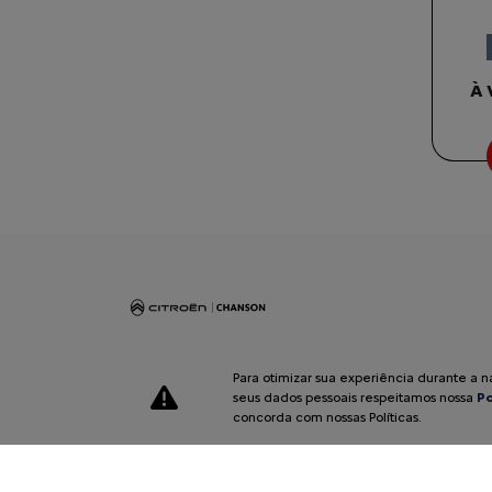
À 
Para otimizar sua experiência durante a 
seus dados pessoais respeitamos nossa
Po
concorda com nossas Políticas.
Desacelere. Seu bem maior é a vida.