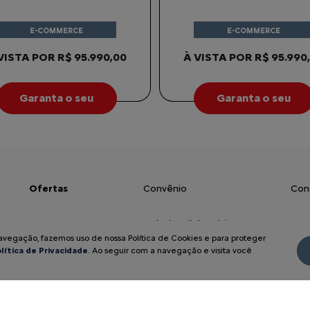
E-COMMERCE
E-COMMERCE
VISTA POR R$ 95.990,00
À VISTA POR R$ 95.990
Garanta o seu
Garanta o seu
Ofertas
Convênio
Con
Novos
Veículos diplomáticos
Seg
navegação, fazemos uso de nossa Política de Cookies e para proteger
lítica de Privacidade
. Ao seguir com a navegação e visita você
Basalt
Governo
Sim
Aircross
Carro para frota
Pós