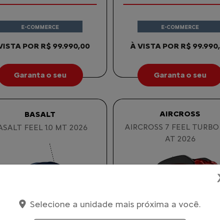
E-COMMERCE
E-COMMERCE
VISTA POR R$ 99.990,00
À VISTA POR R$ 99.990
Garanta o seu
Garanta o seu
AIRCROSS
BASALT
AIRCROSS 7 FEEL TURBO
ASALT FEEL 1.0 MT 2026
AT 2026
Selecione a unidade mais próxima a você.