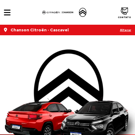
CONTATO
Chanson Citroën - Cascavel
Alterar