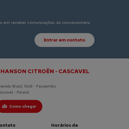
o em receber comunicações da concessionária.
Entrar em contato
HANSON CITROËN - CASCAVEL
venida Brasil, 1068 - Pacaembu
ascavel - Paraná
Como chegar
ontato
Horários de