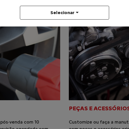
Selecionar
PEÇAS E ACESSÓRIO
 pós-venda com 10
Customize ou faça a manut
: revisão agendada com
com peças e acessórios orig