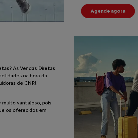
Agende agora
etas? As Vendas Diretas
cilidades na hora da
suidoras de CNPJ,
 muito vantajoso, pois
ue os oferecidos em