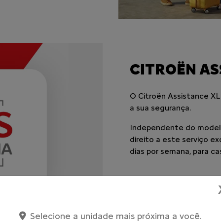
CITROËN AS
O Citroën Assistance XL
a sua segurança.
Independente do modelo
direito a este serviço e
dias por semana, para ca
Saiba mais
Selecione a unidade mais próxima a você.