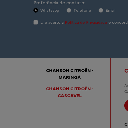
Preferência de contato:
Whatsapp
Telefone
Email
Li e aceito a
Política de Privacidade
e concord
C
CHANSON CITROËN -
MARINGÁ
A
CHANSON CITROËN -
C
CASCAVEL
C