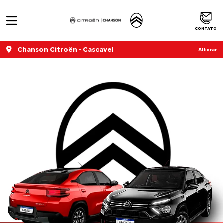
CONTATO
Chanson Citroën - Cascavel
Alterar