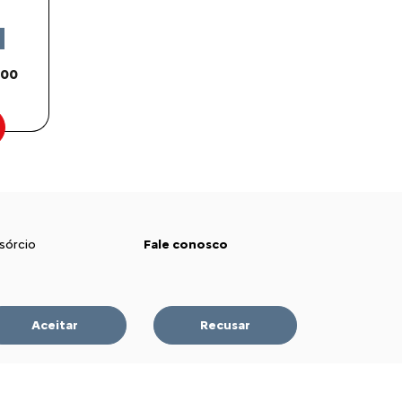
,00
sórcio
Fale conosco
uros
Contato
Aceitar
Recusar
ulador de Financiamento
Comfort Drive
 vendas
Trabalhe conosco