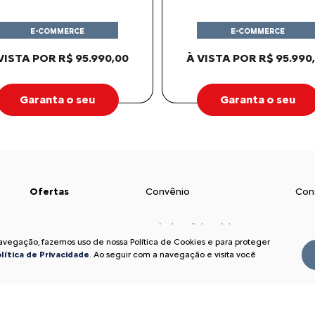
E-COMMERCE
E-COMMERCE
VISTA POR R$ 95.990,00
À VISTA POR R$ 95.990
Garanta o seu
Garanta o seu
Ofertas
Convênio
Con
Novos
Veículos diplomáticos
Seg
navegação, fazemos uso de nossa Política de Cookies e para proteger
lítica de Privacidade
. Ao seguir com a navegação e visita você
Basalt
Governo
Sim
Aircross
Carro para frota
Pós