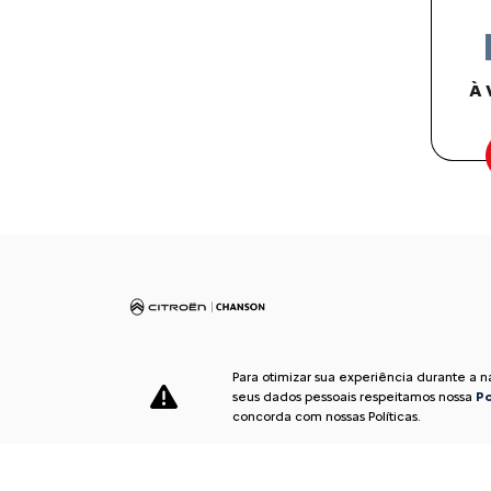
À 
Para otimizar sua experiência durante a 
seus dados pessoais respeitamos nossa
Po
concorda com nossas Políticas.
Desacelere. Seu bem maior é a vida.