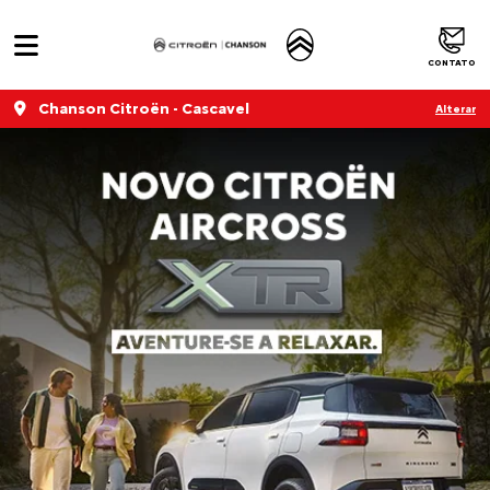
CONTATO
Chanson Citroën - Cascavel
Alterar