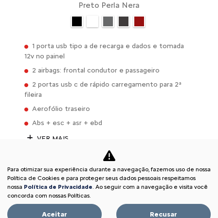
Preto Perla Nera
1 porta usb tipo a de recarga e dados e tomada
12v no painel
2 airbags: frontal condutor e passageiro
2 portas usb c de rápido carregamento para 2ª
fileira
Aerofólio traseiro
Abs + esc + asr + ebd
VER MAIS
FICHA TÉCNICA
Para otimizar sua experiência durante a navegação, fazemos uso de nossa
Política de Cookies e para proteger seus dados pessoais respeitamos
ENTRAR EM CONTATO
nossa
Política de Privacidade
. Ao seguir com a navegação e visita você
concorda com nossas Políticas.
Aceitar
Recusar
Comparar versão