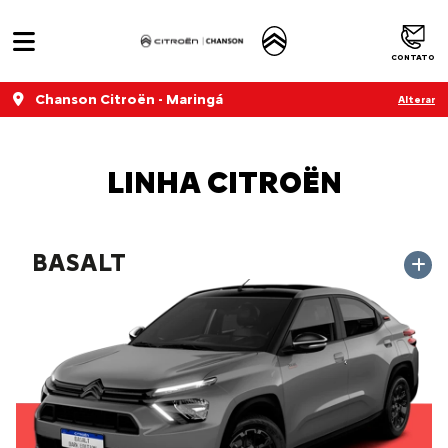
CONTATO
Chanson Citroën - Maringá
Alterar
LINHA CITROËN
BASALT