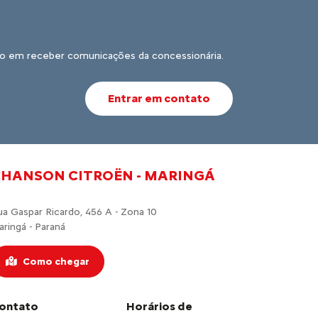
o em receber comunicações da concessionária.
Entrar em contato
HANSON CITROËN - MARINGÁ
ua Gaspar Ricardo, 456 A - Zona 10
aringá - Paraná
Como chegar
ontato
Horários de