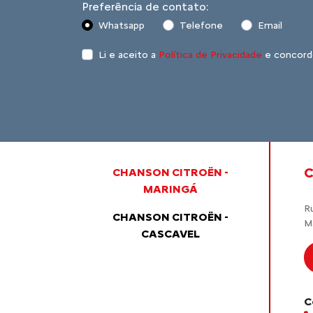
Preferência de contato:
Whatsapp
Telefone
Email
Li e aceito a
Política de Privacidade
e concord
C
CHANSON CITROËN -
MARINGÁ
R
CHANSON CITROËN -
M
CASCAVEL
C