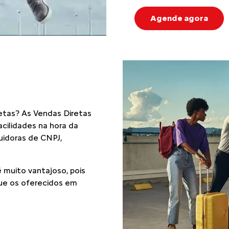
Agende agora
etas? As Vendas Diretas
cilidades na hora da
suidoras de CNPJ,
 muito vantajoso, pois
ue os oferecidos em