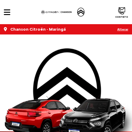
CONTATO
Chanson Citroën - Maringá
Alterar