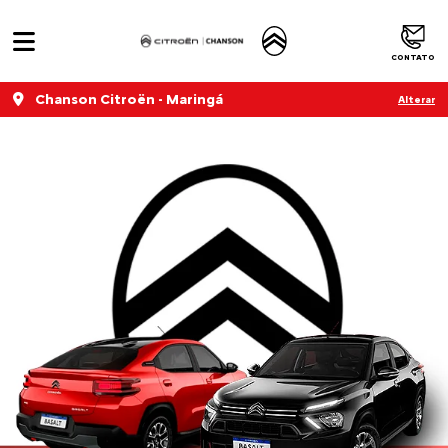
CONTATO
Chanson Citroën - Maringá
Alterar